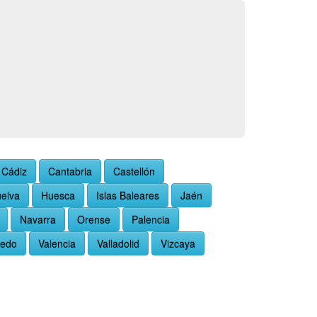
Cádiz
Cantabria
Castellón
elva
Huesca
Islas Baleares
Jaén
Navarra
Orense
Palencia
ledo
Valencia
Valladolid
Vizcaya