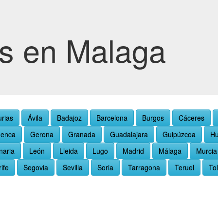
os en Malaga
urias
Ávila
Badajoz
Barcelona
Burgos
Cáceres
enca
Gerona
Granada
Guadalajara
Guipúzcoa
Hu
naria
León
Lleida
Lugo
Madrid
Málaga
Murcia
ife
Segovia
Sevilla
Soria
Tarragona
Teruel
To