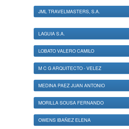
JML TRAVELMASTERS, S.A.
LAGUIA S.A.
LOBATO VALERO CAMILO
M C G ARQUITECTO - VELEZ
MEDINA PAEZ JUAN ANTONIO
MORILLA SOUSA FERNANDO
OWENS IBAÑEZ ELENA