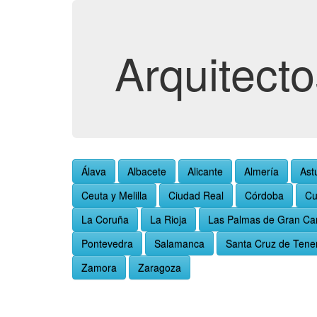
Arquitect
Álava
Albacete
Alicante
Almería
Ast
Ceuta y Melilla
Ciudad Real
Córdoba
Cu
La Coruña
La Rioja
Las Palmas de Gran Ca
Pontevedra
Salamanca
Santa Cruz de Tener
Zamora
Zaragoza